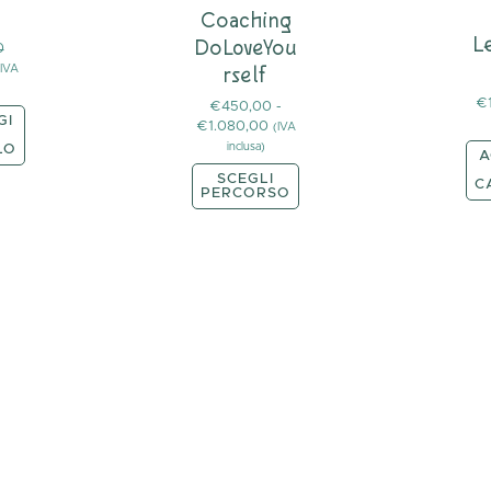
Coaching
L
DoLoveYou
0
(IVA
rself
€
€
450,00
-
GI
€
1.080,00
(IVA
inclusa)
LO
A
SCEGLI
C
PERCORSO